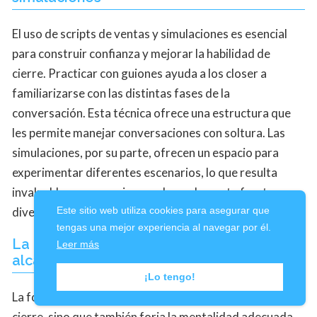
El uso de scripts de ventas y simulaciones es esencial
para construir confianza y mejorar la habilidad de
cierre. Practicar con guiones ayuda a los closer a
familiarizarse con las distintas fases de la
conversación. Esta técnica ofrece una estructura que
les permite manejar conversaciones con soltura. Las
simulaciones, por su parte, ofrecen un espacio para
experimentar diferentes escenarios, lo que resulta
invaluable para reaccionar adecuadamente frente a
diversas objeciones o situaciones inesperadas.
Este sitio web utiliza cookies para asegurar que
tengas una mejor experiencia al navegar por él.
La formación como herramienta para
Leer más
alcanzar tus objetivos profesionales
¡Lo tengo!
La formación no solo aporta técnicas y estrategias de
cierre, sino que también forja la mentalidad adecuada