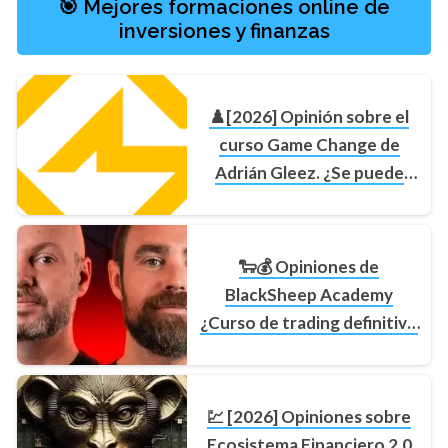
🎯 Mejores formaciones online de
inversiones y finanzas
♟️[2026] Opinión sobre el
curso Game Change de
Adrián Gleez. ¿Se puede
conseguir la libertad
financiera?
🐑💰 Opiniones de
BlackSheep Academy
¿Curso de trading definitivo
o un timo más?
💹 [2026] Opiniones sobre
Ecosistema Financiero 2.0