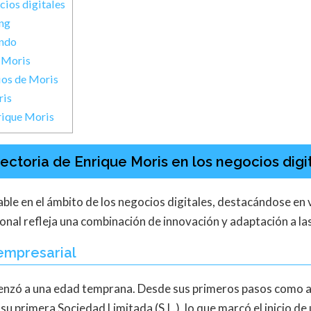
cios digitales
ng
ando
 Moris
ios de Moris
ris
rique Moris
ectoria de Enrique Moris en los negocios digi
le en el ámbito de los negocios digitales, destacándose en va
ional refleja una combinación de innovación y adaptación a l
 empresarial
omenzó a una edad temprana. Desde sus primeros pasos como 
ó su primera Sociedad Limitada (S.L.), lo que marcó el inicio 